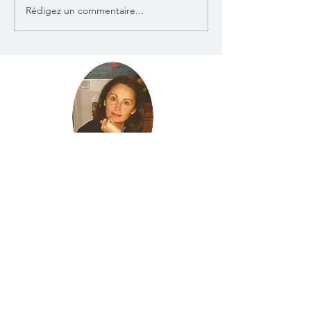
Rédigez un commentaire...
Inauguration de l'Hôtel
des Ventes Osenat Pillon à
Versailles
contact
info.boissegur@orange.fr
Voir
Bridgeman (Boissegur)
Actes Sud (Boissegur)
Voir
Piper Verlag (Boissegur)
Voir